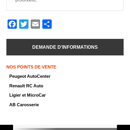
F
T
E
P
a
wi
m
ar
c
tt
ail
ta
DEMANDE D'INFORMATIONS
e
er
g
b
er
NOS POINTS DE VENTE
o
Peugeot AutoCenter
o
Renault RC Auto
k
Ligier et MicroCar
AB Carosserie