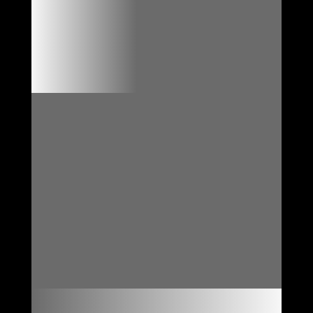

VO DISPONIBLES ET PRÊTS
À PARTIR

FORMULAIRE DE
RÉSERVATION EN LIGNE

REPRISE DE VOTRE
VEHICULE