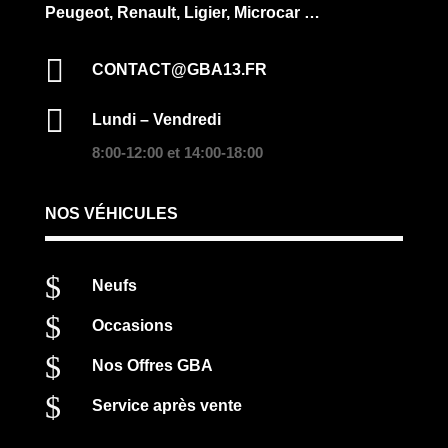
Peugeot, Renault, Ligier, Microcar …

CONTACT@GBA13.FR

Lundi – Vendredi
8:00-12:00 et 14:00-18:00
NOS VÉHICULES
$
Neufs
$
Occasions
$
Nos Offres GBA
$
Service après vente