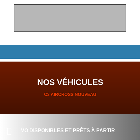
NOS VÉHICULES
C3 AIRCROSS NOUVEAU

VO DISPONIBLES ET PRÊTS À PARTIR