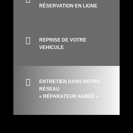
RÉSERVATION EN LIGNE

REPRISE DE VOTRE
VEHICULE

ENTRETIEN DANS NOTRE
RÉSEAU
« RÉPARATEUR AGRÉÉ »