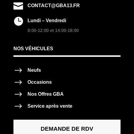

CONTACT@GBA13.FR

Lundi – Vendredi
8:00-12:00 et 14:00-18:00
NOS VÉHICULES
$
Neufs
$
Occasions
$
Nos Offres GBA
$
Service après vente
DEMANDE DE RDV