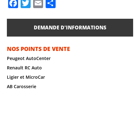
F
T
E
P
a
w
m
ar
c
itt
ai
ta
DEMANDE D'INFORMATIONS
e
er
l
g
b
er
NOS POINTS DE VENTE
o
Peugeot AutoCenter
o
Renault RC Auto
k
Ligier et MicroCar
AB Carosserie