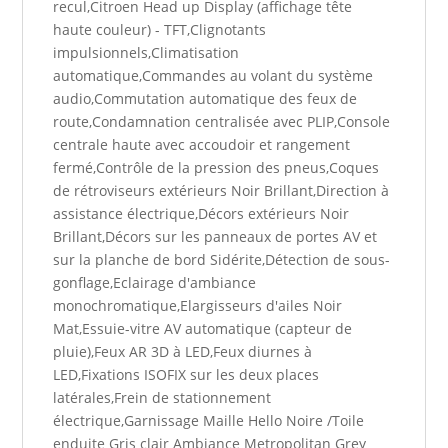
recul,Citroen Head up Display (affichage tête
haute couleur) - TFT,Clignotants
impulsionnels,Climatisation
automatique,Commandes au volant du système
audio,Commutation automatique des feux de
route,Condamnation centralisée avec PLIP,Console
centrale haute avec accoudoir et rangement
fermé,Contrôle de la pression des pneus,Coques
de rétroviseurs extérieurs Noir Brillant,Direction à
assistance électrique,Décors extérieurs Noir
Brillant,Décors sur les panneaux de portes AV et
sur la planche de bord Sidérite,Détection de sous-
gonflage,Eclairage d'ambiance
monochromatique,Elargisseurs d'ailes Noir
Mat,Essuie-vitre AV automatique (capteur de
pluie),Feux AR 3D à LED,Feux diurnes à
LED,Fixations ISOFIX sur les deux places
latérales,Frein de stationnement
électrique,Garnissage Maille Hello Noire /Toile
enduite Gris clair Ambiance Metropolitan Grey