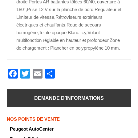
droite,Portes AR battantes tôlées 60/40, ouverture à
180°,Prise 12 V sur la planche de bord,Régulateur et
Limiteur de vitesse,Rétroviseurs extérieurs
électriques et chauffants,Roue de secours
homogène,Teinte opaque Blanc Icy,Volant
multifonction réglable en hauteur et profondeur,Zone
de chargement : Plancher en polypropylène 10 mm,
F
T
E
P
a
wi
m
ar
c
tt
ail
ta
DEMANDE D'INFORMATIONS
e
er
g
b
er
NOS POINTS DE VENTE
o
Peugeot AutoCenter
o