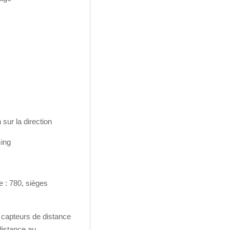
sur la direction
ming
e : 780, sièges
 capteurs de distance
distance au