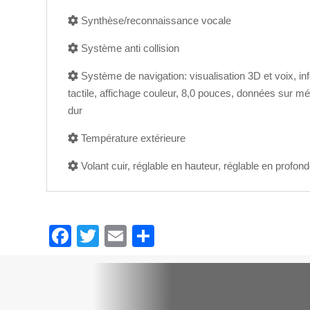
Synthèse/reconnaissance vocale
Système anti collision
Système de navigation: visualisation 3D et voix, inf
tactile, affichage couleur, 8,0 pouces, données sur m
dur
Température extérieure
Volant cuir, réglable en hauteur, réglable en profond
F
T
E
P
a
wi
m
ar
c
tt
ail
ta
e
er
g

VO DISPONIBLES