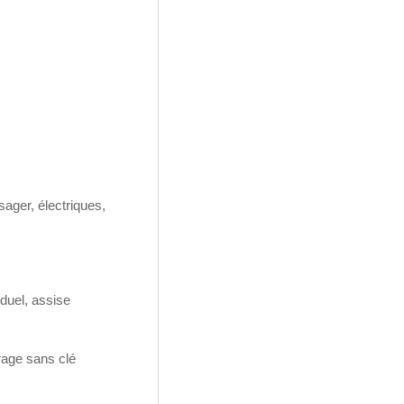
ager, électriques,
iduel, assise
rage sans clé