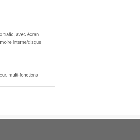
o trafic, avec écran
émoire interne/disque
eur, multi-fonctions


FORMULAIRE DE
REPRISE DE