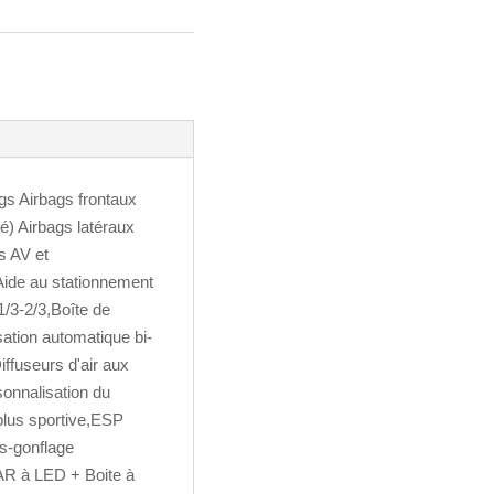
gs Airbags frontaux
é) Airbags latéraux
s AV et
ide au stationnement
/3-2/3,Boîte de
sation automatique bi-
ffuseurs d'air aux
sonnalisation du
 plus sportive,ESP
s-gonflage
s AR à LED + Boite à