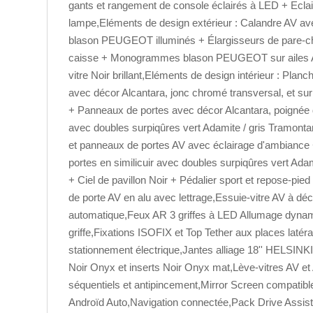
gants et rangement de console éclairés à LED + Eclai
lampe,Eléments de design extérieur : Calandre AV avec
blason PEUGEOT illuminés + Élargisseurs de pare-c
caisse + Monogrammes blason PEUGEOT sur ailes 
vitre Noir brillant,Eléments de design intérieur : Pla
avec décor Alcantara, jonc chromé transversal, et su
+ Panneaux de portes avec décor Alcantara, poignée d
avec doubles surpiqûres vert Adamite / gris Tramont
et panneaux de portes AV avec éclairage d'ambiance
portes en similicuir avec doubles surpiqûres vert Ada
+ Ciel de pavillon Noir + Pédalier sport et repose-pie
de porte AV en alu avec lettrage,Essuie-vitre AV à d
automatique,Feux AR 3 griffes à LED Allumage dynami
griffe,Fixations ISOFIX et Top Tether aux places latér
stationnement électrique,Jantes alliage 18'' HELSINK
Noir Onyx et inserts Noir Onyx mat,Lève-vitres AV et
séquentiels et antipincement,Mirror Screen compatibl
Androïd Auto,Navigation connectée,Pack Drive Assist