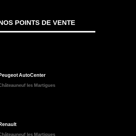
NOS POINTS DE VENTE
Peugeot AutoCenter
Châteauneuf les Martigues
Renault
Châteauneuf les Martigues