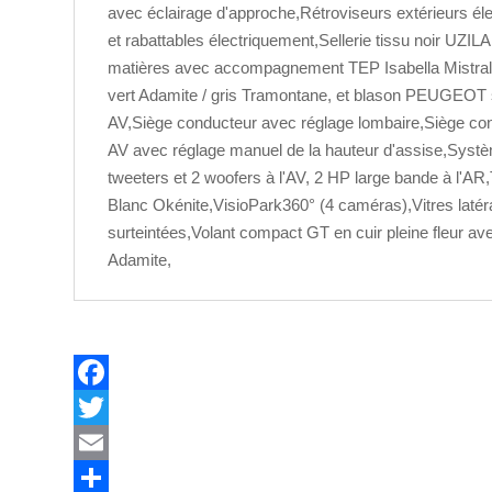
avec éclairage d'approche,Rétroviseurs extérieurs éle
et rabattables électriquement,Sellerie tissu noir UZILA
matières avec accompagnement TEP Isabella Mistral,
vert Adamite / gris Tramontane, et blason PEUGEOT 
AV,Siège conducteur avec réglage lombaire,Siège co
AV avec réglage manuel de la hauteur d'assise,Syst
tweeters et 2 woofers à l'AV, 2 HP large bande à l'AR,
Blanc Okénite,VisioPark360° (4 caméras),Vitres latér
surteintées,Volant compact GT en cuir pleine fleur av
Adamite,
F
a
T
c
w
E