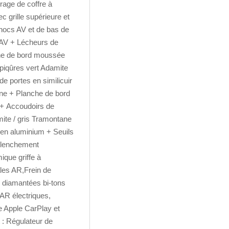
rage de coffre à
 grille supérieure et
hocs AV et de bas de
AV + Lécheurs de
nche de bord moussée
rpiqûres vert Adamite
e portes en similicuir
ane + Planche de bord
 + Accoudoirs de
mite / gris Tramontane
d en aluminium + Seuils
éclenchement
que griffe à
ales AR,Frein de
I diamantées bi-tons
 AR électriques,
e Apple CarPlay et
 : Régulateur de