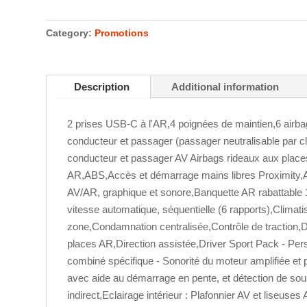
Category:
Promotions
Description
Additional information
2 prises USB-C à l'AR,4 poignées de maintien,6 airba
conducteur et passager (passager neutralisable par cl
conducteur et passager AV Airbags rideaux aux place
AR,ABS,Accès et démarrage mains libres Proximity,A
AV/AR, graphique et sonore,Banquette AR rabattable 1
vitesse automatique, séquentielle (6 rapports),Climati
zone,Condamnation centralisée,Contrôle de traction,Di
places AR,Direction assistée,Driver Sport Pack - Per
combiné spécifique - Sonorité du moteur amplifiée et
avec aide au démarrage en pente, et détection de sou
indirect,Eclairage intérieur : Plafonnier AV et liseuse