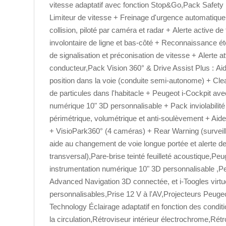
vitesse adaptatif avec fonction Stop&Go,Pack Safety 
Limiteur de vitesse + Freinage d'urgence automatique
collision, piloté par caméra et radar + Alerte active d
involontaire de ligne et bas-côté + Reconnaissance 
de signalisation et préconisation de vitesse + Alerte at
conducteur,Pack Vision 360° & Drive Assist Plus : Aid
position dans la voie (conduite semi-autonome) + Cl
de particules dans l'habitacle + Peugeot i-Cockpit av
numérique 10" 3D personnalisable + Pack inviolabilité
périmétrique, volumétrique et anti-soulèvement + Aid
+ VisioPark360° (4 caméras) + Rear Warning (surveil
aide au changement de voie longue portée et alerte de
transversal),Pare-brise teinté feuilleté acoustique,Pe
instrumentation numérique 10" 3D personnalisable ,P
Advanced Navigation 3D connectée, et i-Toogles virtu
personnalisables,Prise 12 V à l'AV,Projecteurs Peuge
Technology Éclairage adaptatif en fonction des conditi
la circulation,Rétroviseur intérieur électrochrome,Rét