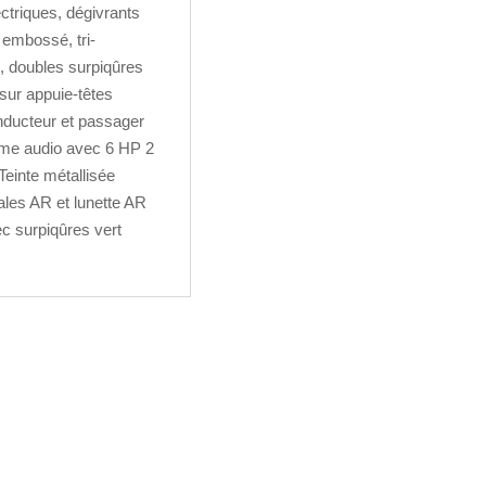
ctriques, dégivrants
 embossé, tri-
 doubles surpiqûres
sur appuie-têtes
nducteur et passager
ème audio avec 6 HP 2
Teinte métallisée
ales AR et lunette AR
ec surpiqûres vert