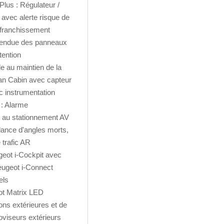
Plus : Régulateur /
 avec alerte risque de
e franchissement
étendue des panneaux
tention
e au maintien de la
ean Cabin avec capteur
ec instrumentation
 : Alarme
e au stationnement AV
lance d'angles morts,
 trafic AR
ugeot i-Cockpit avec
eugeot i-Connect
els
ot Matrix LED
ons extérieures et de
roviseurs extérieurs