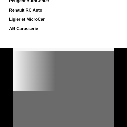
Peugeot AutoCenter
o
Renault RC Auto
k
Ligier et MicroCar
AB Carosserie

VO DISPONIBLES ET PRÊTS
À PARTIR

FORMULAIRE DE
RÉSERVATION EN LIGNE