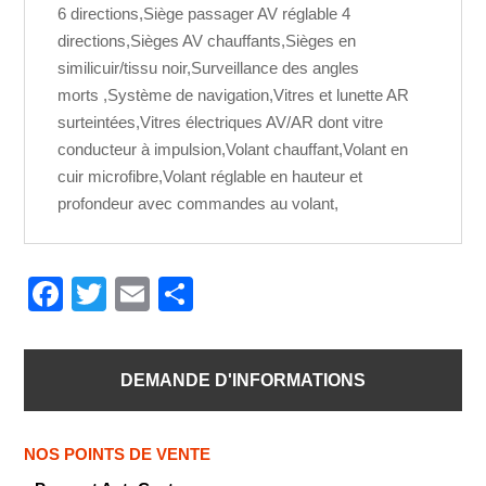
6 directions,Siège passager AV réglable 4
directions,Sièges AV chauffants,Sièges en
similicuir/tissu noir,Surveillance des angles
morts ,Système de navigation,Vitres et lunette AR
surteintées,Vitres électriques AV/AR dont vitre
conducteur à impulsion,Volant chauffant,Volant en
cuir microfibre,Volant réglable en hauteur et
profondeur avec commandes au volant,
F
T
E
P
a
wi
m
ar
c
tt
ail
ta
DEMANDE D'INFORMATIONS
e
er
g
b
er
NOS POINTS DE VENTE
o