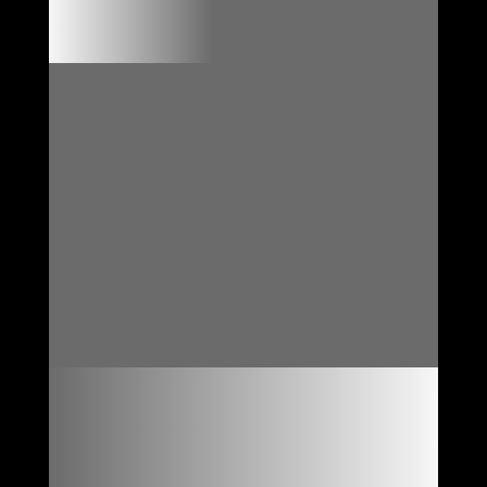

FORMULAIRE DE
RÉSERVATION EN LIGNE

REPRISE DE VOTRE
VEHICULE

ENTRETIEN DANS NOTRE
RÉSEAU
« RÉPARATEUR AGRÉÉ »