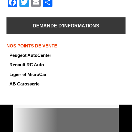
F
T
E
P
a
wi
m
ar
c
tt
ail
ta
DEMANDE D'INFORMATIONS
e
er
g
b
er
NOS POINTS DE VENTE
o
Peugeot AutoCenter
o
Renault RC Auto
k
Ligier et MicroCar
AB Carosserie

VO DISPONIBLES ET PRÊTS
À PARTIR