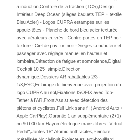
à induction,Contrôle de la traction (TCS),Design
Intérieur Deep Ocean (sièges baquets TEP + textile
Bleu Acier) - Logos CUPRA estampés sur les
appuie-têtes - Planche de bord bleu acier texturée
avec aérateurs cuivrés - Contre-portes en TEP noir
texturé - Ciel de pavillon noir - Sièges conducteur et
passager avec réglage manuel en hauteur et
lombaire,Détection de fatigue et somnolence,Digital
Cockpit 10,25" simple,Direction
dynamique,Dossiers AR rabattables 2/3 -
1/3,ESC,Eclairage de bienvenue avec projection du
logo CUPRA au sol,Fixations ISOFIX avec Top-
Tether à l'AR,Front Assist avec détection des
piétons et cyclistes,Full Link sans fil ( Android Auto +
Apple CarPlay),Garantie 1 an supplémentaire (2+1)
ou 90 000 km,Hayon électrique mains-libres ''Virtual
Pedal'',Jantes 18'' Atomic anthracites,Peinture
métallisée Noir Minuit,Projecteurs anti-brouillard