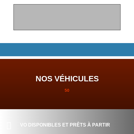
NOS VÉHICULES
50

VO DISPONIBLES ET PRÊTS À PARTIR