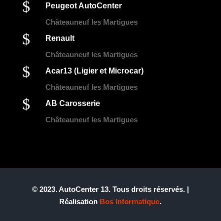
$
Peugeot AutoCenter
Châteauneuf les Martigues
$
Renault
Châteauneuf les Martigues
$
Acar13 (Ligier et Microcar)
Châteauneuf les Martigues
$
AB Carosserie
Châteauneuf les Martigues
© 2023. AutoCenter 13. Tous droits réservés. |
Réalisation
Bos Informatique
.