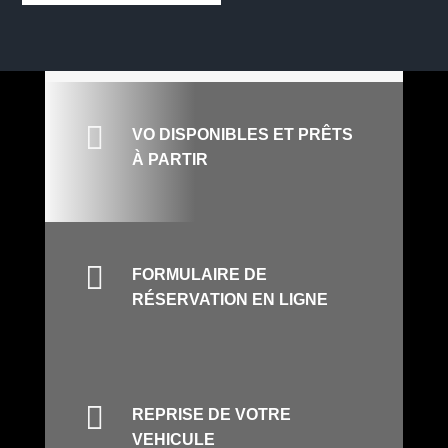

VO DISPONIBLES ET PRÊTS
À PARTIR

FORMULAIRE DE
RÉSERVATION EN LIGNE

REPRISE DE VOTRE
VEHICULE