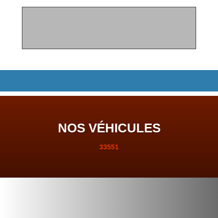
NOS VÉHICULES
33551

VO DISPONIBLES ET PRÊTS À PARTIR