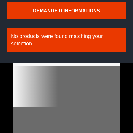
DEMANDE D'INFORMATIONS
No products were found matching your
selection.

VO DISPONIBLES ET PRÊTS
À PARTIR

FORMULAIRE DE
RÉSERVATION EN LIGNE