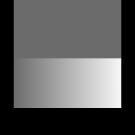

REPRISE DE VOTRE
VEHICULE

ENTRETIEN DANS NOTRE
RÉSEAU
« RÉPARATEUR AGRÉÉ »