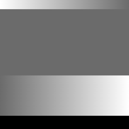

FORMULAIRE DE RÉSERVATION EN LIGNE

REPRISE DE VOTRE VEHICULE

ENTRETIEN DANS NOTRE RÉSEAU
« RÉPARATEUR AGRÉÉ »
VO DISPONIBLES ET PRÊTS À PARTIR