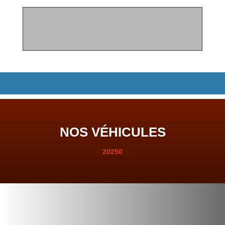
NOS VÉHICULES
20250

VO DISPONIBLES ET PRÊTS À PARTIR