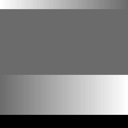

FORMULAIRE DE RÉSERVATION EN LIGNE

REPRISE DE VOTRE VEHICULE

ENTRETIEN DANS NOTRE RÉSEAU
« RÉPARATEUR AGRÉÉ »
VO DISPONIBLES ET PRÊTS À PARTIR