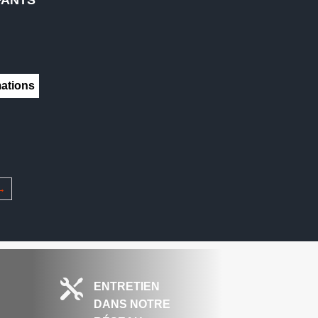
ations
→

ENTRETIEN
DANS NOTRE