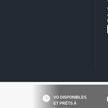

VO DISPONIBLES
ET PRÊTS À