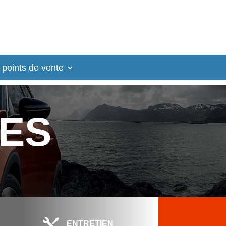
 points de vente
LES

ENTRETIEN