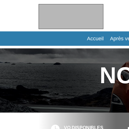
Accueil
Après v
NO

VO DISPONIBLES