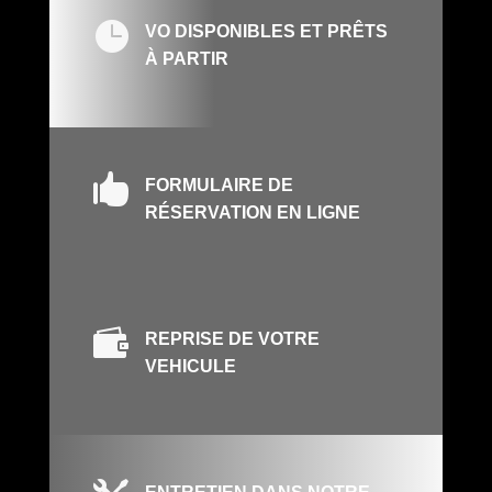

VO DISPONIBLES ET PRÊTS
À PARTIR

FORMULAIRE DE
RÉSERVATION EN LIGNE

REPRISE DE VOTRE
VEHICULE