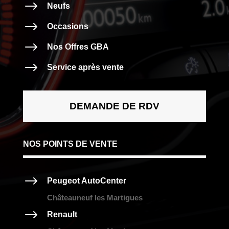
$
Neufs
$
Occasions
$
Nos Offres GBA
$
Service après vente
DEMANDE DE RDV
NOS POINTS DE VENTE
$
Peugeot AutoCenter
Châteauneuf les Martigues
$
Renault